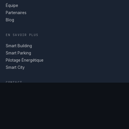
Équipe
Partenaires
Blog
EN SAVOIR PLUS
Smart Building
Smart Parking
Pilotage Énergétique
Smart City
CONTACT
Nous contacter
Demander une démo
© 2026 Idealys PropTech - Tous droits réservés