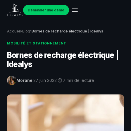
Demander une démo
Accueil
Blog
Bornes de recharge électrique | Idealys
›
›
MOBILITÉ ET STATIONNEMENT
Bornes de recharge électrique |
Idealys
Morane
·
27 juin 2022
·
⏱ 7 min de lecture