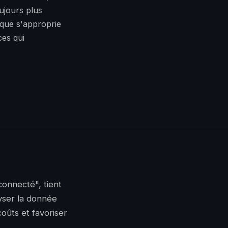
oujours plus
e que s'approprie
ces qui
connecté", tient
yser la donnée
coûts et favoriser