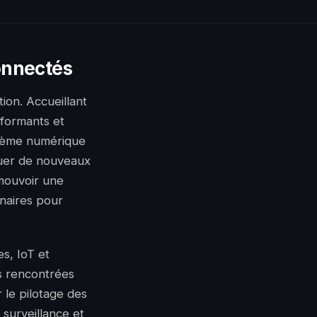
connectés
tion. Accueillant
rformants et
ystème numérique
quer de nouveaux
omouvoir une
nnaires pour
es, IoT et
s rencontrées
r le pilotage des
a surveillance et