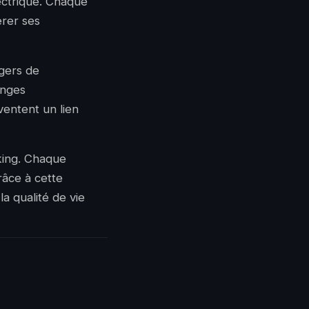
ectrique. Chaque
érer ses
agers de
anges
ventent un lien
king. Chaque
Grâce à cette
la qualité de vie