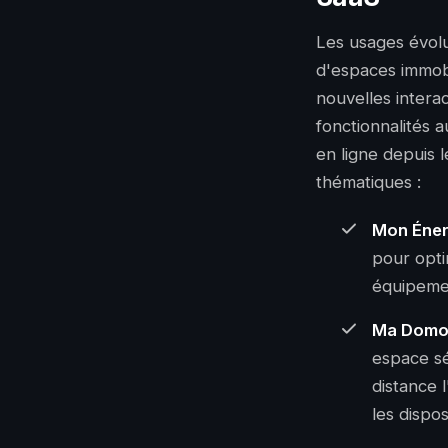
Les usages évolue
d'espaces immobi
nouvelles intera
fonctionnalités 
en ligne depuis 
thématiques :
Mon Éner
pour opti
équipemen
Ma Domo
espace sé
distance l
les dispos