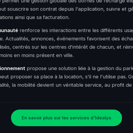
e
permet une gestion globale des bornes de recharge él
ut souscrire son contrat depuis l'application, suivre et g
ions ainsi que sa facturation.
unauté
renforce les interactions entre les différents us
e. Actualités, annonces, événements favorisent des éch
isés, centrés sur les centres d'intérêt de chacun, et réin
 moins en moins présent en ville.
ionnement
propose une solution liée à la gestion du par
eut proposer sa place à la location, s'il ne l'utilise pas. 
lité, la mobilité devient un véritable service, au profit de 
En savoir plus sur les services d'Idealys