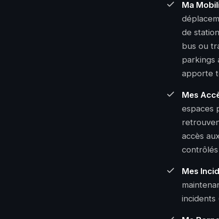
Ma Mobil
déplaceme
de statio
bus ou tra
parkings 
apporte t
Mes Acc
espaces 
retrouven
accès aux
contrôlés
Mes Inci
maintenan
incidents