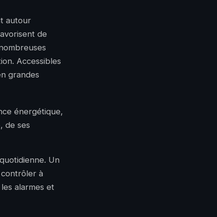
nt autour
favorisent de
e nombreuses
tion. Accessibles
 en grandes
ance énergétique,
, de ses
e quotidienne. Un
 contrôler à
, les alarmes et