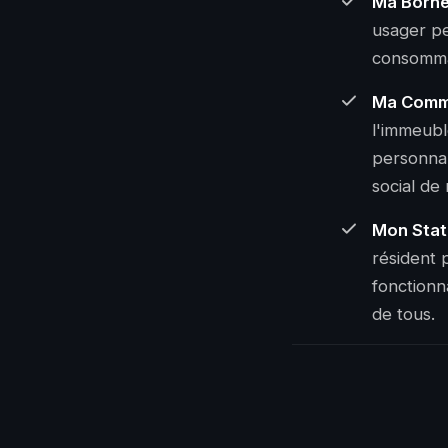
Ma Born
usager pe
consommat
Ma Comm
l'immeubl
personnal
social de
Mon Stat
résident p
fonctionna
de tous.