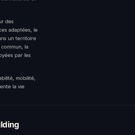
ur des
ces adaptées, le
ns un territoire
n commun, la
loyées par les
ilité, mobilité,
ente la vie
ilding