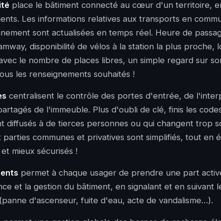
ité
place le
bâtiment connecté
au cœur d'un territoire, en 
nts. Les informations relatives aux transports en commu
nnement sont actualisées en temps réel. Heure de passa
mway, disponibilité de vélos à la station la plus proche, l
avec le nombre de places libres, un simple regard sur 
ous les renseignements souhaités !
ès
centralisent le contrôle des portes d'entrée, de l'int
partagés
de l'immeuble. Plus d'oubli de clé, finis les code
t diffusés à de tierces personnes ou qui changent trop s
 parties communes et privatives sont simplifiés, tout en é
 et mieux sécurisés !
dents
permet à chaque usager de prendre une part active
ce et la gestion du bâtiment, en signalant et en suivant l
 (panne d'ascenseur, fuite d'eau, acte de vandalisme…).