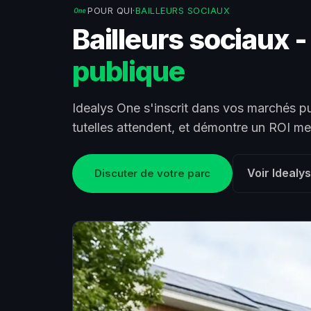
POUR QUI
·
BAILLEURS SOCIAUX
Bailleurs sociaux 
publique
Idealys One s'inscrit dans vos marchés pub
tutelles attendent, et démontre un ROI me
Voir Idealy
Discuter de votre parc