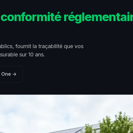
-
conformité réglementaire
lics, fournit la traçabilité que vos
surable sur 10 ans.
s One →